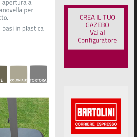
i apertura a
novella per
CREA IL TUO
to.
GAZEBO
 basi in plastica
Vai al
Configuratore