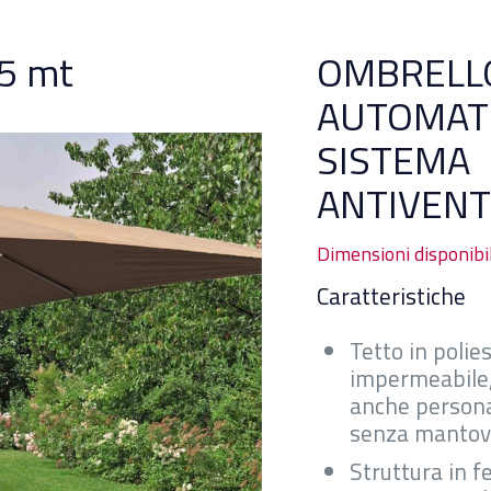
5 mt
OMBRELL
AUTOMAT
SISTEMA
ANTIVEN
Dimensioni disponibil
Caratteristiche
Tetto in polie
impermeabile,
anche persona
senza manto
Struttura in f